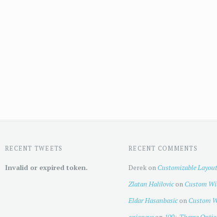
RECENT TWEETS
RECENT COMMENTS
Invalid or expired token.
Derek
on
Customizable Layou
Zlatan Halilovic
on
Custom Wi
Eldar Hasanbasic
on
Custom W
onioneye
on
100+ Theme Optio