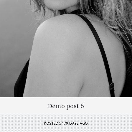
We specialize in all things
digital, but also in bringing a
huge smile on people’s faces.
Demo post 6
POSTED
5479 DAYS AGO