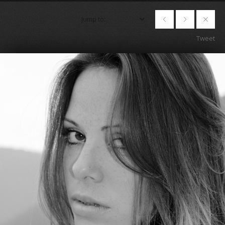
Tweet
+387 61 396 624
john.doe@domain.com
Award winning creative agency.