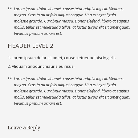
Lorem ipsum dolor sit amet, consectetur adipiscing elit. Vivamus
magna. Cras in mi at felis aliquet congue. Ut a est eget ligula
molestie gravida. Curabitur massa. Donec eleifend, libero at sagittis
mollis, tellus est malesuada tellus, at luctus turpis elit sit amet quam.
Vivamus pretium ornare est.
HEADER LEVEL 2
Lorem ipsum dolor sit amet, consectetuer adipiscing elit.
Aliquam tincidunt mauris eu risus.
Lorem ipsum dolor sit amet, consectetur adipiscing elit. Vivamus
magna. Cras in mi at felis aliquet congue. Ut a est eget ligula
DEMO POST 1
molestie gravida. Curabitur massa. Donec eleifend, libero at sagittis
mollis, tellus est malesuada tellus, at luctus turpis elit sit amet quam.
Vivamus pretium ornare est.
Vivamus a quam. Curabitur eu tortor id turpis
tristique adipiscing. Morbi blandit. Maecenas
vel est. Nunc aliquam, orci at accumsan
commodo, libero nibh euismod augue, …
Leave a Reply
5479 days ago
0