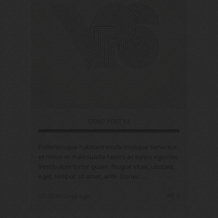
DEMO POST 12
Pellentesque habitant morbi tristique senectus
et netus et malesuada fames ac turpis egestas.
Vestibulum tortor quam, feugiat vitae, ultricies
eget, tempor sit amet, ante. Donec …
5540 days ago
0