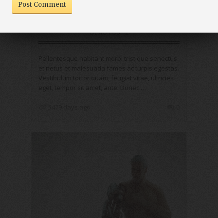
DEMO POST 2
Pellentesque habitant morbi tristique senectus
et netus et malesuada fames ac turpis egestas.
Vestibulum tortor quam, feugiat vitae, ultricies
eget, tempor sit amet, ante. Donec …
5479 days ago
0