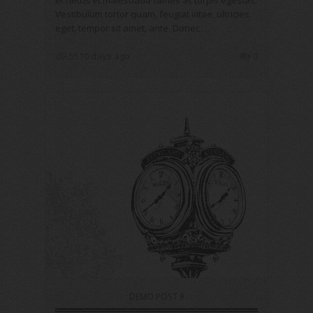
et netus et malesuada fames ac turpis egestas.
Vestibulum tortor quam, feugiat vitae, ultricies
eget, tempor sit amet, ante. Donec …
5510 days ago
0
DEMO POST 9