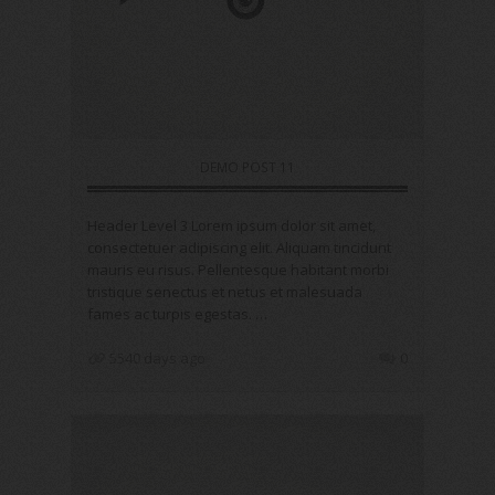
DEMO POST 11
Header Level 3 Lorem ipsum dolor sit amet,
consectetuer adipiscing elit. Aliquam tincidunt
mauris eu risus. Pellentesque habitant morbi
tristique senectus et netus et malesuada
fames ac turpis egestas. …
5540 days ago
0