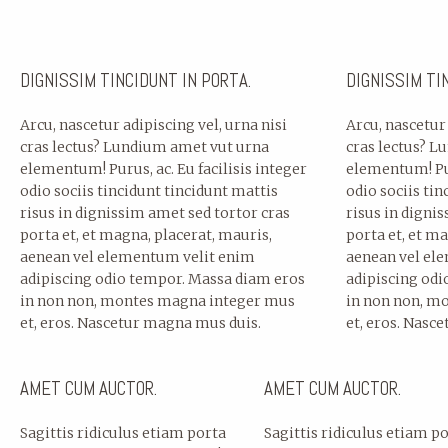
DIGNISSIM TINCIDUNT IN PORTA.
DIGNISSIM TI
Arcu, nascetur adipiscing vel, urna nisi
Arcu, nascetur 
cras lectus? Lundium amet vut urna
cras lectus? 
elementum! Purus, ac. Eu facilisis integer
elementum! Pur
odio sociis tincidunt tincidunt mattis
odio sociis tin
risus in dignissim amet sed tortor cras
risus in digni
porta et, et magna, placerat, mauris,
porta et, et ma
aenean vel elementum velit enim
aenean vel el
adipiscing odio tempor. Massa diam eros
adipiscing od
in non non, montes magna integer mus
in non non, m
et, eros. Nascetur magna mus duis.
et, eros. Nasc
AMET CUM AUCTOR.
AMET CUM AUCTOR.
Sagittis ridiculus etiam porta
Sagittis ridiculus etiam p