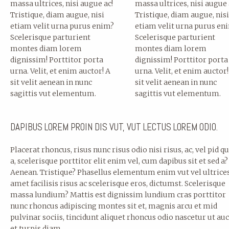
massa ultrices, nisi augue ac!
massa ultrices, nisi augue 
Tristique, diam augue, nisi
Tristique, diam augue, nis
etiam velit urna purus enim?
etiam velit urna purus en
Scelerisque parturient
Scelerisque parturient
montes diam lorem
montes diam lorem
dignissim! Porttitor porta
dignissim! Porttitor porta
urna. Velit, et enim auctor! A
urna. Velit, et enim auctor!
sit velit aenean in nunc
sit velit aenean in nunc
sagittis vut elementum.
sagittis vut elementum.
DAPIBUS LOREM PROIN DIS VUT, VUT LECTUS LOREM ODIO.
Placerat rhoncus, risus nunc risus odio nisi risus, ac, vel pid qu
a, scelerisque porttitor elit enim vel, cum dapibus sit et sed a?
Aenean. Tristique? Phasellus elementum enim vut vel ultrice
amet facilisis risus ac scelerisque eros, dictumst. Scelerisque
massa lundium? Mattis est dignissim lundium cras porttitor
nunc rhoncus adipiscing montes sit et, magnis arcu et mid
pulvinar sociis, tincidunt aliquet rhoncus odio nascetur ut au
et turpis diam.