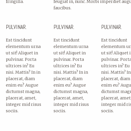
fringilla.
feugiat in, nunc. Morbi imperdiet aug
faucibus.
PULVINAR.
PULVINAR.
PULVINAR.
Est tincidunt
Est tincidunt
Est tincidunt
elementum urna
elementum urna
elementum ur
ut sit! Aliquet in
ut sit! Aliquet in
ut sit! Aliquet 
pulvinar. Porta
pulvinar. Porta
pulvinar. Port
ultrices in? Eu
ultrices in? Eu
ultrices in? Eu
nisi. Mattis? In in
nisi. Mattis? In in
nisi. Mattis? In
placerat, diam
placerat, diam
placerat, diam
enim eu? Augue
enim eu? Augue
enim eu? Aug
dictumst magna,
dictumst magna,
dictumst mag
placerat, amet,
placerat, amet,
placerat, amet
integer mid risus
integer mid risus
integer mid ri
sociis.
sociis.
sociis.