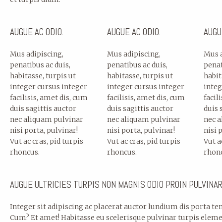
AUGUE AC ODIO.
AUGUE AC ODIO.
AUGU
Mus adipiscing,
Mus adipiscing,
Mus a
penatibus ac duis,
penatibus ac duis,
penat
habitasse, turpis ut
habitasse, turpis ut
habit
integer cursus integer
integer cursus integer
integ
facilisis, amet dis, cum
facilisis, amet dis, cum
facil
duis sagittis auctor
duis sagittis auctor
duis 
nec aliquam pulvinar
nec aliquam pulvinar
nec a
nisi porta, pulvinar!
nisi porta, pulvinar!
nisi 
Vut ac cras, pid turpis
Vut ac cras, pid turpis
Vut a
rhoncus.
rhoncus.
rhon
AUGUE ULTRICIES TURPIS NON MAGNIS ODIO PROIN PULVINAR 
Integer sit adipiscing ac placerat auctor lundium dis porta t
Cum? Et amet! Habitasse eu scelerisque pulvinar turpis el