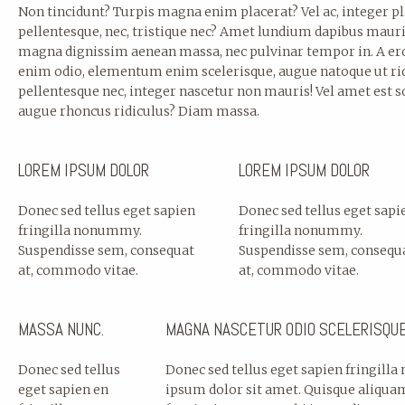
Non tincidunt? Turpis magna enim placerat? Vel ac, integer pl
pellentesque, nec, tristique nec? Amet lundium dapibus mauri
magna dignissim aenean massa, nec pulvinar tempor in. A er
enim odio, elementum enim scelerisque, augue natoque ut rid
pellentesque nec, integer nascetur non mauris! Vel amet est s
augue rhoncus ridiculus? Diam massa.
LOREM IPSUM DOLOR
LOREM IPSUM DOLOR
Donec sed tellus eget sapien
Donec sed tellus eget sapi
fringilla nonummy.
fringilla nonummy.
Suspendisse sem, consequat
Suspendisse sem, consequ
at, commodo vitae.
at, commodo vitae.
MASSA NUNC.
MAGNA NASCETUR ODIO SCELERISQUE 
Donec sed tellus
Donec sed tellus eget sapien fringill
eget sapien en
ipsum dolor sit amet. Quisque aliqua