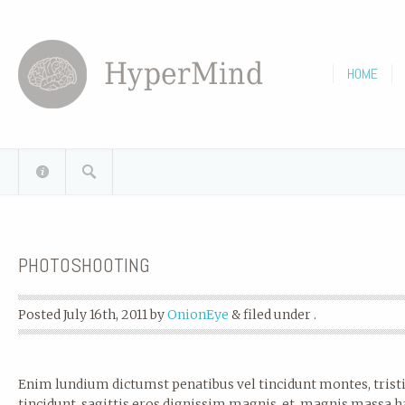
HOME
PHOTOSHOOTING
Posted
July 16th, 2011
by
OnionEye
& filed under .
Enim lundium dictumst penatibus vel tincidunt montes, tristiq
tincidunt, sagittis eros dignissim magnis, et, magnis massa h