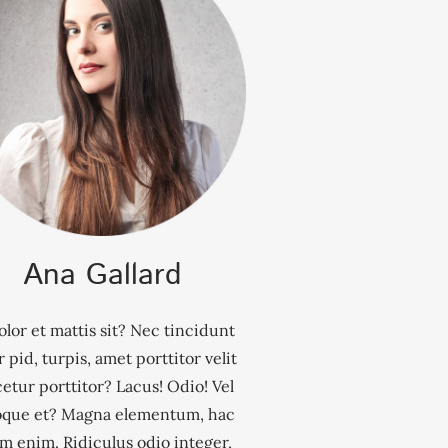
Ana Gallard
olor et mattis sit? Nec tincidunt
r pid, turpis, amet porttitor velit
etur porttitor? Lacus! Odio! Vel
oque et? Magna elementum, hac
am enim. Ridiculus odio integer,