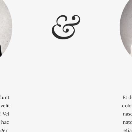
idunt
Et d
velit
dolo
! Vel
nasc
 hac
nat
ger,
eti